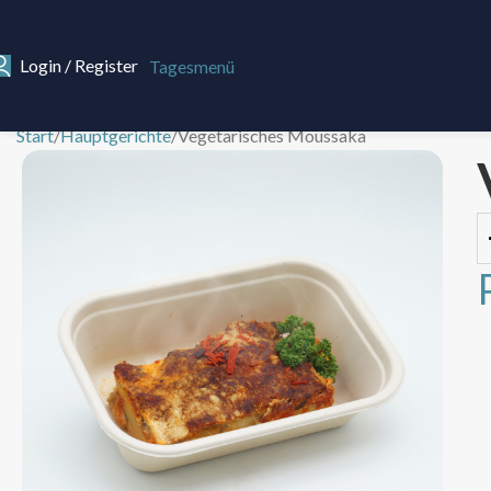
Login / Register
Tagesmenü
Start
Hauptgerichte
Vegetarisches Moussaka