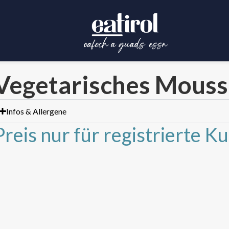
Vegetarisches Mous
Infos & Allergene
Preis nur für registrierte K