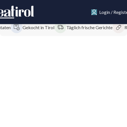
Login / Regist
en
Gekocht in Tirol
Täglich frische Gerichte
Regi