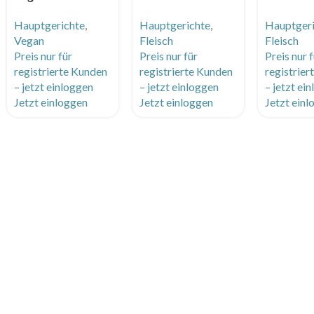
Kung Pao mit Reis
mit Langkornreis
vom Huhn
Hauptgerichte
,
Hauptgerichte
,
Hauptger
und Grillgemüse
Petersili
Vegan
Fleisch
Fleisch
Kartoffe
Preis nur für
Preis nur für
Preis nur 
registrierte Kunden
registrierte Kunden
registrie
– jetzt einloggen
– jetzt einloggen
– jetzt ei
Jetzt einloggen
Jetzt einloggen
Jetzt ein