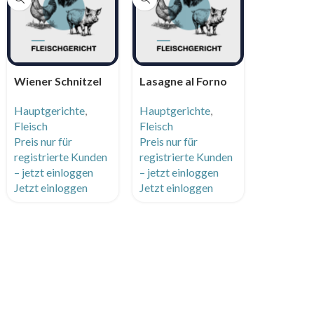
Wiener Schnitzel
Lasagne al Forno
vom Huhn mit
Hauptgerichte
,
Hauptgerichte
,
Petersilien
Fleisch
Fleisch
Kartoffel
Preis nur für
Preis nur für
registrierte Kunden
registrierte Kunden
– jetzt einloggen
– jetzt einloggen
Jetzt einloggen
Jetzt einloggen