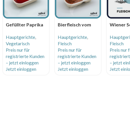
Gefüllter Paprika
Bierfleisch vom
Wiener S
auf Tomatensauce
Rind mit
vom Huhn
Hauptgerichte
,
Hauptgerichte
,
Hauptger
und Polenta
Bayrischkraut und
Petersili
Vegetarisch
Fleisch
Fleisch
Servietten Knödel
Kartoffe
Preis nur für
Preis nur für
Preis nur 
registrierte Kunden
registrierte Kunden
registrie
– jetzt einloggen
– jetzt einloggen
– jetzt ei
Jetzt einloggen
Jetzt einloggen
Jetzt ein