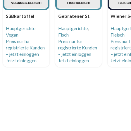
Süßkartoffel
Gebratener St.
Wiener S
Curry mit Spinat
Petersfisch auf
vom Huhn
Hauptgerichte
,
Hauptgerichte
,
Hauptger
und Jasminreis
Gemüse Perlen
Petersili
Vegan
Fisch
Fleisch
Couscous und
Kartoffe
Preis nur für
Preis nur für
Preis nur 
Zitronen Butter
registrierte Kunden
registrierte Kunden
registrie
Sauce
– jetzt einloggen
– jetzt einloggen
– jetzt ei
Jetzt einloggen
Jetzt einloggen
Jetzt ein