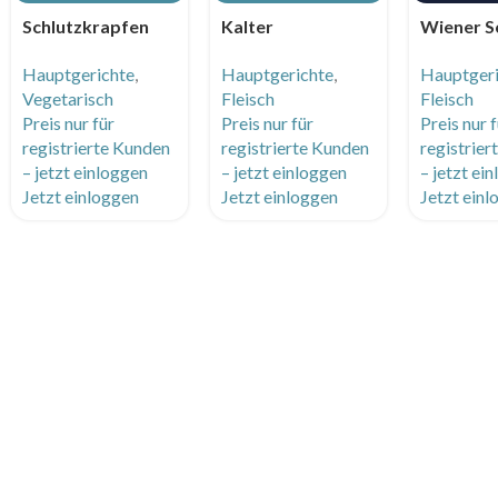
Schlutzkrapfen
Kalter
Wiener S
mit Graukäse
Rindfleischsalat
vom Huhn
Hauptgerichte
,
Hauptgerichte
,
Hauptger
Topfen Füllung
mit Käferbohnen
Petersili
Vegetarisch
Fleisch
Fleisch
und Nussbutter
und Kernöl dazu
Kartoffe
Preis nur für
Preis nur für
Preis nur 
Gebäck
registrierte Kunden
registrierte Kunden
registrie
– jetzt einloggen
– jetzt einloggen
– jetzt ei
Jetzt einloggen
Jetzt einloggen
Jetzt ein