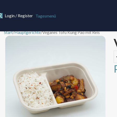
Login / Register
Tagesmenü
Start
Hauptgerichte
Veganes Tofu Kung Pao mit Reis