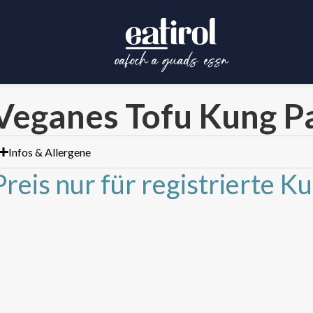
Veganes Tofu Kung Pa
Infos & Allergene
Preis nur für registrierte K