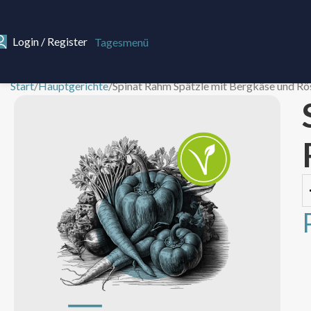
Login / Register
Tagesmenü
Start
Hauptgerichte
Spinat Rahm Spätzle mit Bergkäse und Rö