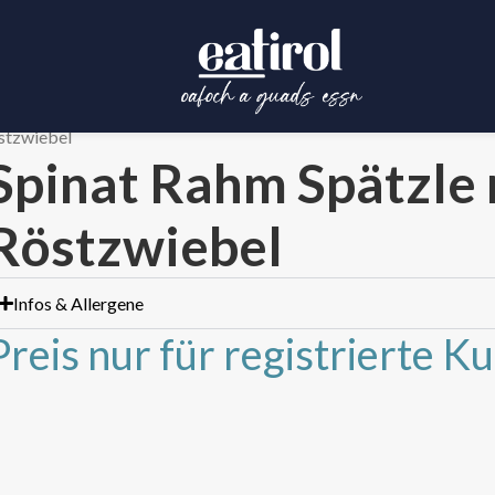
stzwiebel
Spinat Rahm Spätzle 
Röstzwiebel
Infos & Allergene
Preis nur für registrierte K