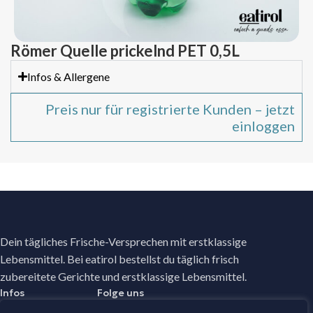
Römer Quelle prickelnd PET 0,5L
Infos & Allergene
Preis nur für registrierte Kunden – jetzt
einloggen
Dein tägliches Frische-Versprechen mit erstklassige
Lebensmittel. Bei eatirol bestellst du täglich frisch
zubereitete Gerichte und erstklassige Lebensmittel.
Infos
Folge uns
Facebook