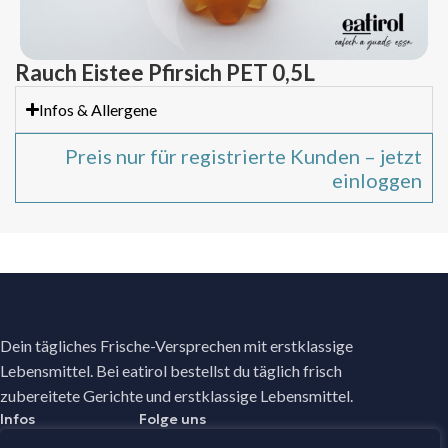
Rauch Eistee Pfirsich PET 0,5L
Infos & Allergene
Preis nur für registrierte Kunden – jetzt
einloggen
Dein tägliches Frische-Versprechen mit erstklassige
Lebensmittel. Bei eatirol bestellst du täglich frisch
zubereitete Gerichte und erstklassige Lebensmittel.
Infos
Folge uns
Facebook