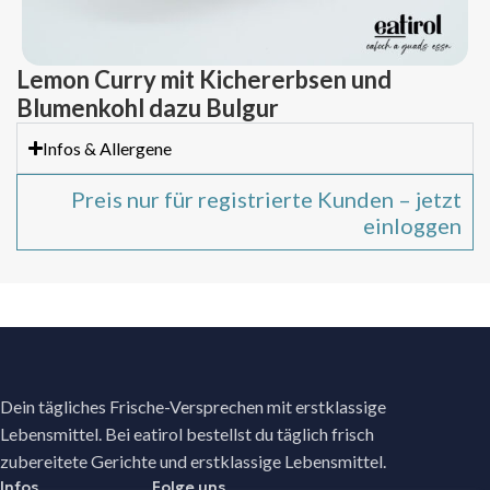
Lemon Curry mit Kichererbsen und
Blumenkohl dazu Bulgur
Infos & Allergene
Preis nur für registrierte Kunden – jetzt
einloggen
Dein tägliches Frische-Versprechen mit erstklassige
Lebensmittel. Bei eatirol bestellst du täglich frisch
zubereitete Gerichte und erstklassige Lebensmittel.
Infos
Folge uns