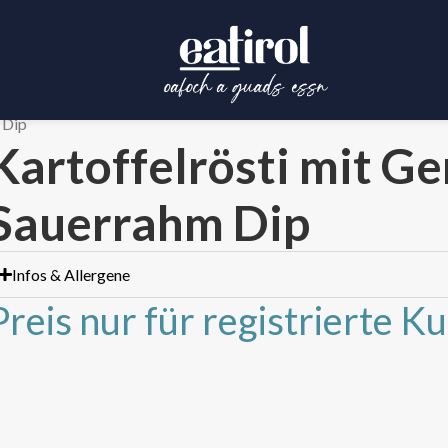
 Dip
Kartoffelrösti mit G
Sauerrahm Dip
Infos & Allergene
Preis nur für registrierte K