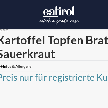
kraut
Kartoffel Topfen Bra
Sauerkraut
Infos & Allergene
Preis nur für registrierte K