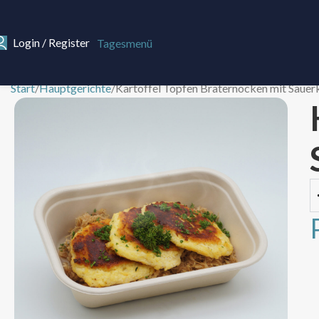
Login / Register
Tagesmenü
Start
Hauptgerichte
Kartoffel Topfen Braternocken mit Sauer