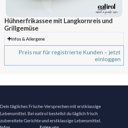
Hühnerfrikassee mit Langkornreis und
Grillgemüse
Infos & Allergene
Preis nur für registrierte Kunden – jetzt
einloggen
Dein tägliches Frische-Versprechen mit erstklassige
Lebensmittel. Bei eatirol bestellst du täglich frisch
zubereitete Gerichte und erstklassige Lebensmittel.
Infos
Folge uns