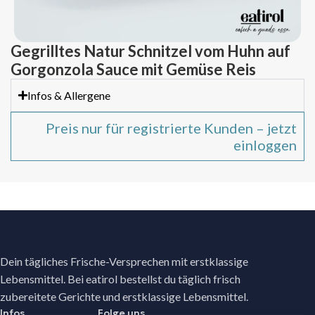
Gegrilltes Natur Schnitzel vom Huhn auf
Gorgonzola Sauce mit Gemüse Reis
Infos & Allergene
Preis nur für registrierte Kunden – jetzt
einloggen
Dein tägliches Frische-Versprechen mit erstklassige
Lebensmittel. Bei eatirol bestellst du täglich frisch
zubereitete Gerichte und erstklassige Lebensmittel.
Infos
Folge uns