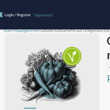
Login / Register
Tagesmenü
Start
Hauptgerichte
Gefüllte Süßkartoffel auf Grillgemüse m