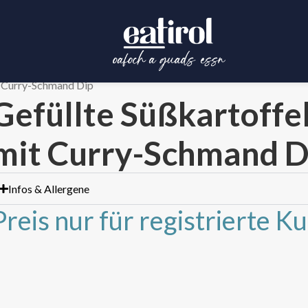
it Curry-Schmand Dip
Gefüllte Süßkartoffe
mit Curry-Schmand D
Infos & Allergene
Preis nur für registrierte K