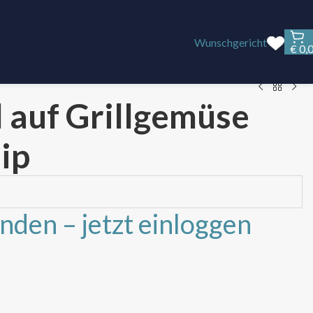
Wunschgericht
€
0,
l auf Grillgemüse
ip
unden – jetzt einloggen