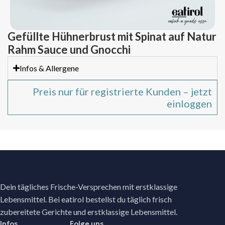
Gefüllte Hühnerbrust mit Spinat auf Natur
Rahm Sauce und Gnocchi
Infos & Allergene
Preis nur für registrierte Kunden – jetzt
einloggen
Dein tägliches Frische-Versprechen mit erstklassige
Lebensmittel. Bei eatirol bestellst du täglich frisch
zubereitete Gerichte und erstklassige Lebensmittel.
Infos
Folge uns