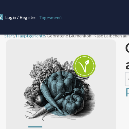
Login / Register
Tagesmenü
Start
Hauptgerichte
Gebratene Blumenkohl Käse Laibchen au