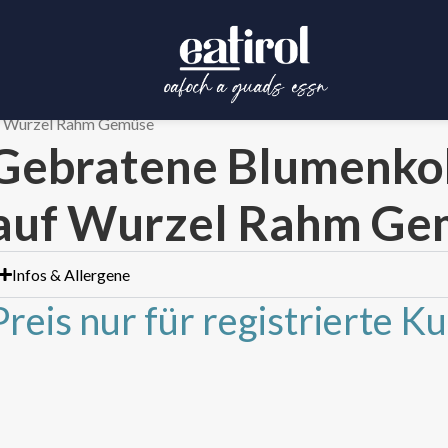
f Wurzel Rahm Gemüse
Gebratene Blumenkoh
auf Wurzel Rahm Ge
Infos & Allergene
Preis nur für registrierte K