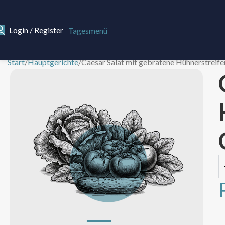
Login / Register
Tagesmenü
Start
Hauptgerichte
Caesar Salat mit gebratene Hühnerstreif