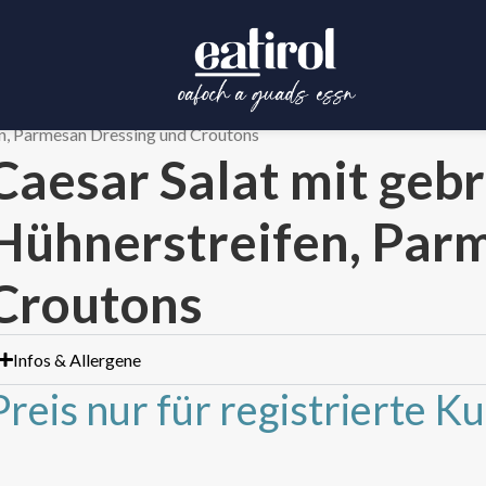
en, Parmesan Dressing und Croutons
Caesar Salat mit geb
Hühnerstreifen, Par
Croutons
Infos & Allergene
Preis nur für registrierte K