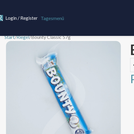
Login / Register
Tagesmenü
Start
Riegel
Bounty Classic 57g