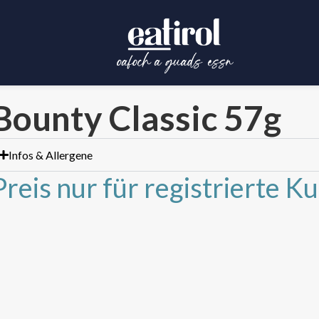
Bounty Classic 57g
Infos & Allergene
Preis nur für registrierte K