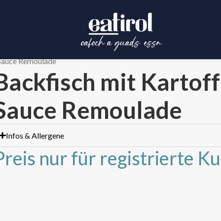
 Sauce Remoulade
Backfisch mit Kartof
Sauce Remoulade
Infos & Allergene
Preis nur für registrierte K