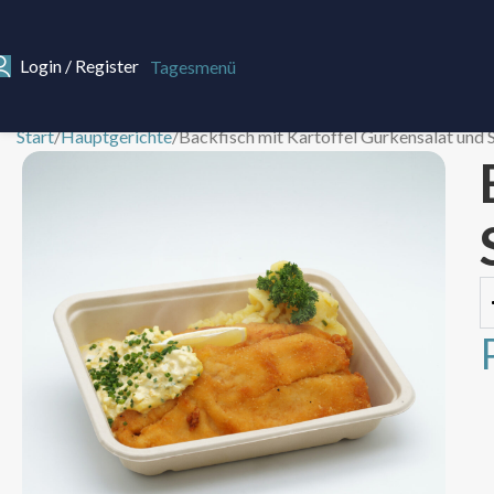
Login / Register
Tagesmenü
Start
Hauptgerichte
Backfisch mit Kartoffel Gurkensalat und