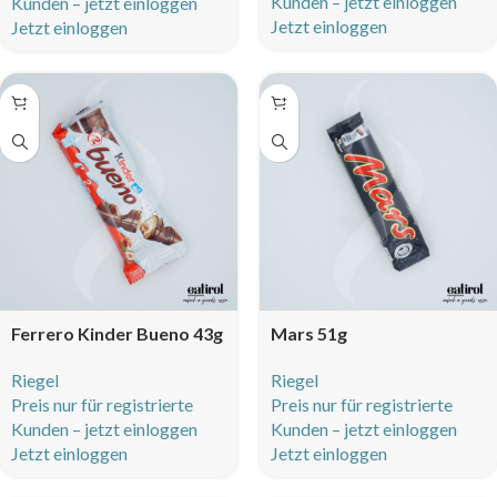
Kunden – jetzt einloggen
Kunden – jetzt einloggen
Jetzt einloggen
Jetzt einloggen
Ferrero Kinder Bueno 43g
Mars 51g
Riegel
Riegel
Preis nur für registrierte
Preis nur für registrierte
Kunden – jetzt einloggen
Kunden – jetzt einloggen
Jetzt einloggen
Jetzt einloggen