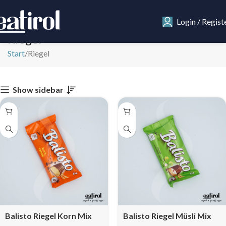
Login / Regist
Riegel
Start
Riegel
Show sidebar
Balisto Riegel Korn Mix
Balisto Riegel Müsli Mix